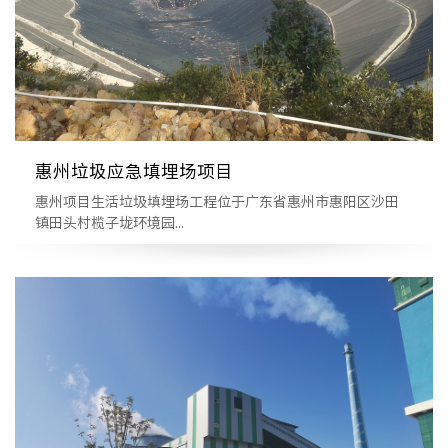
惠州垃圾应急填埋场项目
惠州项目生活垃圾填埋场工程位于广东省惠州市惠阳区沙田
镇田头村榄子垅环境园...