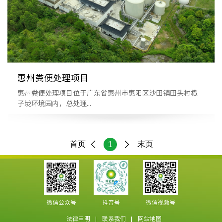
惠州粪便处理项目
惠州粪便处理项目位于广东省惠州市惠阳区沙田镇田头村榄
子垅环境园内，总处理...
首页
末页
1
微信公众号
抖音号
微信视频号
法律申明
联系我们
网站地图